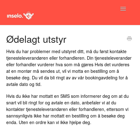
Toggle
Navigatio
Hjem
Ødelagt utstyr
FAQ hjemmeside
Hvis du har problemer med utstyret ditt, må du først kontakte
tjenesteleverandøren eller forhandleren. Din tjenesteleverandør
Informasjons artikler
eller forhandler vurderer hva som må gjøres Hvis det vurderes
at en montør må sendes ut, vil vi motta en bestilling om å
besøke deg. Du vil da bli ringt av av vår bookingavdeling for å
avtale dato og tid.
Hvis du ikke har mottatt en SMS som informerer deg om at du
snart vil bli ringt for og avtale en dato, anbefaler vi at du
kontakter tjenesteleverandøren eller forhandleren, ettersom vi
sannsynligvis ikke har mottatt en bestilling om å besøke deg
enda. Uten en ordre kan vi ikke hjelpe deg.